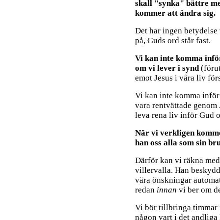
skall "synka" bättre me
kommer att ändra sig.
Det har ingen betydelse 
på, Guds ord står fast.
Vi kan inte komma infö
om vi lever i synd
(förut
emot Jesus i våra liv förs
Vi kan inte komma inför
vara rentvättade genom 
leva rena liv inför Gud 
När vi verkligen komme
han oss alla som sin br
Därför kan vi räkna med 
villervalla. Han beskydd
våra önskningar automati
redan
innan
vi ber om de
Vi bör tillbringa timma
någon vart i det andliga l