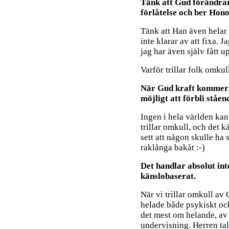
Tänk att Gud förändrar
förlåtelse och ber Hono
Tänk att Han även helar
inte klarar av att fixa. J
jag har även själv fått u
Varför trillar folk omku
När Gud kraft kommer öv
möjligt att förbli ståen
Ingen i hela världen kan 
trillar omkull, och det k
sett att någon skulle ha s
raklånga bakåt :-)
Det handlar absolut int
känslobaserat.
När vi trillar omkull av G
helade både psykiskt och 
det mest om helande, av 
undervisning. Herren tala