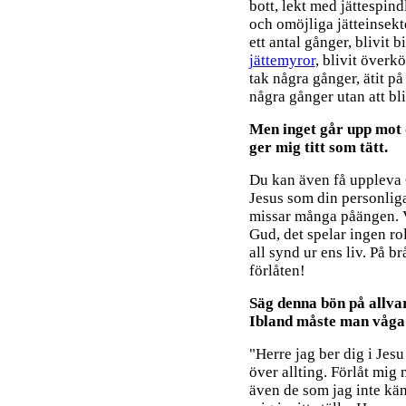
bott, lekt med jättespind
och omöjliga jätteinsekte
ett antal gånger, blivit b
jättemyror
, blivit överkö
tak några gånger, ätit p
några gånger utan att bli 
Men inget går upp mot 
ger mig titt som tätt.
Du kan även få uppleva G
Jesus som din personliga 
missar många påängen. V
Gud, det spelar ingen ro
all synd ur ens liv. På 
förlåten!
Säg denna bön på allvar,
Ibland måste man våga 
"Herre jag ber dig i Jesu
över allting. Förlåt mig
även de som jag inte känn