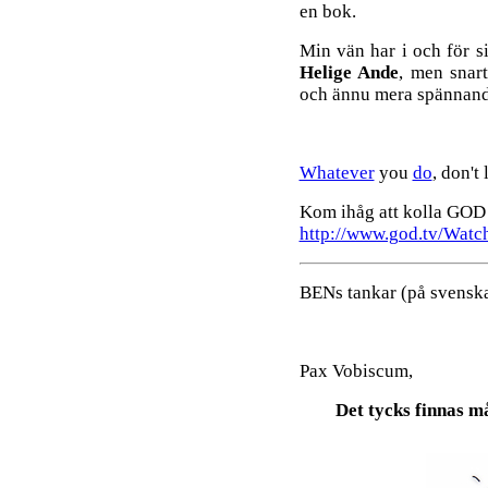
en bok.
Min vän har i och för s
Helige Ande
, men snar
och ännu mera spännande
Whatever
you
do
, don't
Kom ihåg att kolla GOD 
http://www.god.tv/Watc
BENs tankar (på svenska
Pax Vobiscum,
Det tycks finnas m