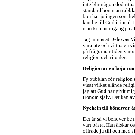
inte blir någon död ritua
standard bön man rabblar
bön har ju ingen som hels
kan be till Gud i timtal.
man kommer igång på al
Jag minns att Jehovas Vi
vara ute och vittna en vi
på frågor när tiden var 
religion och ritualer.
Religion är en boja ru
Fy bubblan för religion 
visat vilket elände relig
jag att Gud har givit m
Honom själv. Det kan ä
Nyckeln till bönesvar är
Det är så vi behöver be n
vårt bästa. Han älskar o
offrade ju till och med s