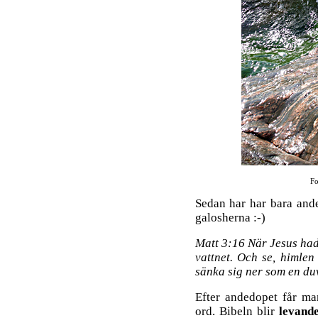
Fo
Sedan har har bara ande
galosherna :-)
Matt 3:16 När Jesus hade
vattnet. Och se, himle
sänka sig ner som en d
Efter andedopet får ma
ord. Bibeln blir
levand