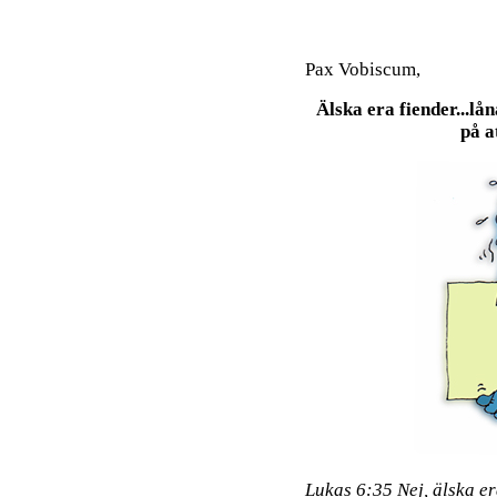
Pax Vobiscum,
Älska era fiender...l
på a
Lukas 6:35 Nej, älska er