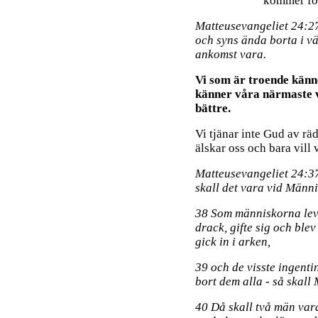
kommer för
Matteusevangeliet 24:27 
och syns ända borta i v
ankomst vara.
Vi som är troende känne
känner våra närmaste v
bättre.
Vi tjänar inte Gud av rä
älskar oss och bara vill v
Matteusevangeliet 24:37
skall det vara vid Männ
38 Som människorna levd
drack, gifte sig och blev
gick in i arken,
39 och de visste ingenti
bort dem alla - så skal
40 Då skall två män vara