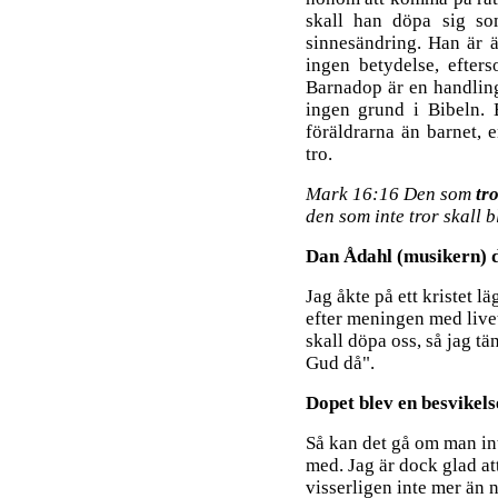
skall han döpa sig so
sinnesändring. Han är 
ingen betydelse, efter
Barnadop är en handling
ingen grund i Bibeln. 
föräldrarna än barnet, 
tro.
Mark 16:16 Den som
tr
den som inte tror skall b
Dan Ådahl (musikern) d
Jag åkte på ett kristet läg
efter meningen med livet.
skall döpa oss, så jag t
Gud då".
Dopet blev en besvikels
Så kan det gå om man int
med. Jag är dock glad at
visserligen inte mer än