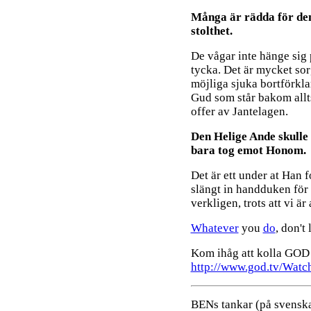
Många är rädda för den
stolthet.
De vågar inte hänge sig 
tycka. Det är mycket so
möjliga sjuka bortförklar
Gud som står bakom allt
offer av Jantelagen.
Den Helige Ande skulle 
bara tog emot Honom.
Det är ett under at Han 
slängt in handduken för
verkligen, trots att vi är
Whatever
you
do
, don't
Kom ihåg att kolla GOD 
http://www.god.tv/Watc
BENs tankar (på svenska