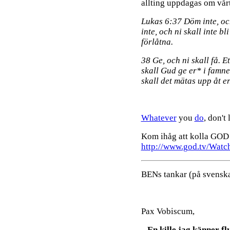
allting uppdagas om vårt
Lukas 6:37 Döm inte, oc
inte, och ni skall inte bl
förlåtna.
38 Ge, och ni skall få. E
skall Gud ge er* i famn
skall det mätas upp åt er
Whatever
you
do
, don't
Kom ihåg att kolla GOD 
http://www.god.tv/Watc
BENs tankar (på svenska
Pax Vobiscum,
En kille jag känner fl