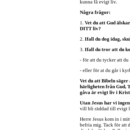
kunna få evigt liv.
Några frågor:
1.
Vet du att Gud älskar
DITT liv?
2.
Ifall du dog idag, sk
3.
Ifall du tror att du 
- för att du tycker att d
- eller för at du går i ky
Vet du att Bibeln säger
härligheten från Gud, 
gåva är evigt liv i Kris
Utan Jesus har vi ingen
vill bli räddad till evigt
Herre Jesus kom in i mit
befria mig. Tack för att 