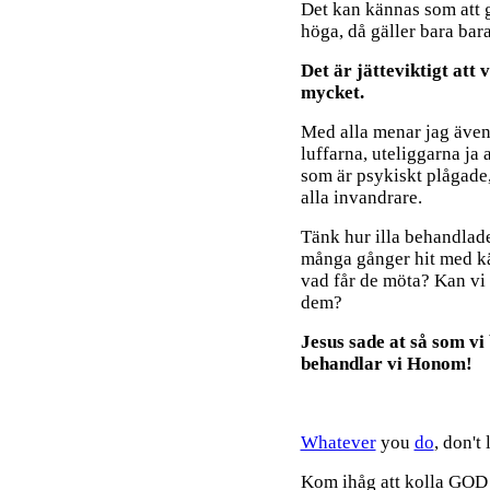
Det kan kännas som att g
höga, då gäller bara bara 
Det är jätteviktigt att 
mycket.
Med alla menar jag även
luffarna, uteliggarna ja 
som är psykiskt plågade,
alla invandrare.
Tänk hur illa behandlad
många gånger hit med kär
vad får de möta? Kan vi 
dem?
Jesus sade at så som v
behandlar vi Honom!
Whatever
you
do
, don't
Kom ihåg att kolla GOD 