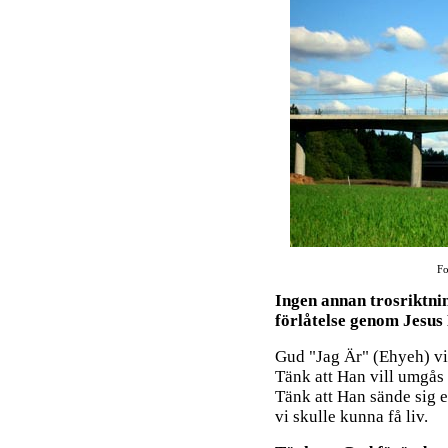
Fo
Ingen annan trosriktni
förlåtelse genom Jesus
Gud "Jag Är" (Ehyeh) vil
Tänk att Han vill umgås m
Tänk att Han sände sig en
vi skulle kunna få liv.