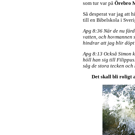
som tur var på
Örebro M
Så desperat var jag att h
till en Bibelskola i Sverig
Apg 8:36 När de nu färda
vatten, och hovmannen sa
hindrar att jag blir döpt
Apg 8:13 Också Simon kom
höll han sig till Filipp
såg de stora tecken och
Det skall bli roligt