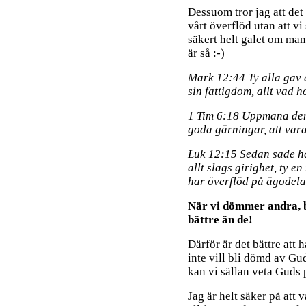
Dessuom tror jag att det 
vårt överflöd utan att vi s
säkert helt galet om man 
är så :-)
Mark 12:44 Ty alla gav d
sin fattigdom, allt vad h
1 Tim 6:18 Uppmana dem 
goda gärningar, att var
Luk 12:15 Sedan sade han 
allt slags girighet, ty en
har överflöd på ägodela
När vi dömmer andra, be
bättre än de!
Därför är det bättre att h
inte vill bli dömd av G
kan vi sällan veta Guds 
Jag är helt säker på att 