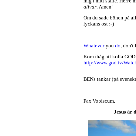
mig i mitt ställe. Herre m
allvar
. Amen"
Om du sade bönen på allv
lyckans ost :-)
Whatever
you
do
, don't
Kom ihåg att kolla GOD 
http://www.god.tv/Watc
BENs tankar (på svenska
Pax Vobiscum,
Jesus är d